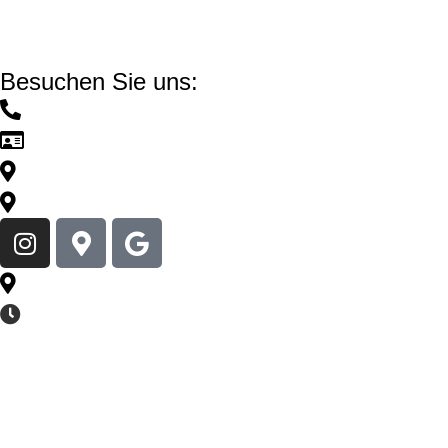
Webdesign: Sascha Hoffmann
Besuchen Sie uns:
Jetzt anrufen
Kontakt zu Loftgarden
Google Maps
Apple Maps
Adresse: Olivaer Platz 11, 10707 Berlin
Unsere Öffnungszeiten:
Montag - Freitag: 10:00 - 18:00
Samstag: 10:00 - 16:00
Sonntag und Feiertage: Geschlossen